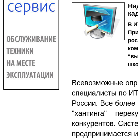
На
ка
В И
При
рос
ком
"вы
шко
Всевозможные опро
специалисты по ИТ
России. Все более
"хантинга" – перек
конкурентов. Сист
предпринимается и