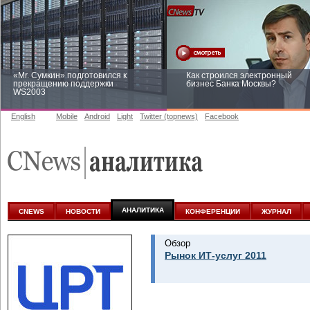
«Mr. Сумкин» подготовился к
Как строился электронный
прекращению поддержки
бизнес Банка Москвы?
WS2003
English
Mobile
Android
Light
Twitter (topnews)
Facebook
Заоблачная оптимизация: как
Рейтинг CNewsInfrastructure 20
Faberlic изменил подход к
приглашаем участвовать
аналитике
АНАЛИТИКА
CNEWS
НОВОСТИ
КОНФЕРЕНЦИИ
ЖУРНАЛ
Обзор
Рынок ИТ-услуг 2011