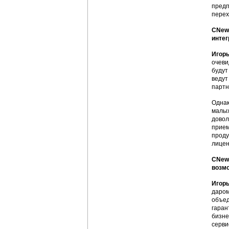
предп
перех
CNews
интег
Игорь
очеви
будут
ведут
партн
Однак
малых
довол
прием
проду
лицен
CNew
возмо
Игорь
даром
объед
гаран
бизне
серви