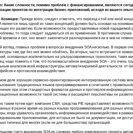
: Какие сложности, помимо проблем с финансированием, являются сего
зации проектов по интеграции бизнес-приложений, исходя из вашего опыт
 Козинцев:
Прежде всего, следует отметить, что переход к той или иной ко
A является лишь одной из таких концепций) должен быть основан на пониман
щих его развитию. Если возможности, предоставляемые новой парадигмой 
роблемы, то тогда следует задуматься об их применении. В противном случае
й времени и сил, оно может закончиться разочарованием в ни в чем не повин
й взгляд, главных проблем в вопросах внедрения SOA несколько. В первую оч
ектуры там, где без нее можно обойтись. Во-вторых, часто встречается неве
ий, основанных исключительно на ультрасовременных технологиях, таких как 
ец, надо помнить о том, что полномасштабное внедрение SOA – это очень тру
ьным анализом всей инфраструктуры автоматизируемой деятельности: от б
фейсов и протоколов взаимодействия.
мом деле хорошую сервисно-ориентированную интегрированную систему можн
ьзования традиционных языков программирования в сочетании с правильной 
нение при этом стандартных форматов данных и протоколов информационн
рационные возможности такой системы и расширяет перспективы ее развити
о таким путем идет компания СМА: средства PIE предоставляют возможност
анных в разное время на разных языках программирования для разных аппа
ры, когда удавалось организовать информационное взаимодействие в рамках
едованными приложениями, для которых не было ни документации, ни досту
ьно типична для многих (если не для большинства) организаций.
льшому счету внедрение SOA не сложнее любого комплексного проекта автом