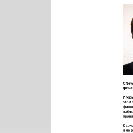
CNews
финан
Игорь
этом 
финан
наблю
прави
К сож
и на 