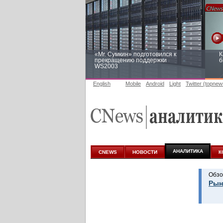
«Mr. Сумкин» подготовился к
К
прекращению поддержки
б
WS2003
English
Mobile
Android
Light
Twitter (topnew
Заоблачная оптимизация: как
Р
Faberlic изменил подход к
п
аналитике
АНАЛИТИКА
CNEWS
НОВОСТИ
К
Обзо
Рын