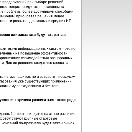
не предпочтений при выборе решений.
огостоящих продуктах, поставляемых
ные проблемы более доступными способами,
тым кодом, приобретая решения менее
жности развития для малых и средних ИТ-
шения или заказчики будут стараться
рхитектур информационных систем – это не
ацеленных на повышение эффективности
организации взаимодействия разнородных
ем. Для ее решения создаются средства,
о не уменьшится, но и возрастет, поскольку
ользования уже существующих приложений
ономному расходованию и без того
условиях кризиса развиваться такого рода
данный рынок находится на этапе развития.
х отсутствуют крупные стартовые
х компаний по-прежнему будет важен рынок