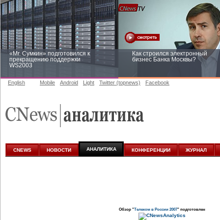
«Mr. Сумкин» подготовился к
Как строился электронный
прекращению поддержки
бизнес Банка Москвы?
WS2003
English
Mobile
Android
Light
Twitter (topnews)
Facebook
Заоблачная оптимизация: как
Рейтинг CNewsInfrastructure 20
Faberlic изменил подход к
приглашаем участвовать
аналитике
АНАЛИТИКА
CNEWS
НОВОСТИ
КОНФЕРЕНЦИИ
ЖУРНАЛ
Обзор "
Телеком в России 2007
" подготовлен