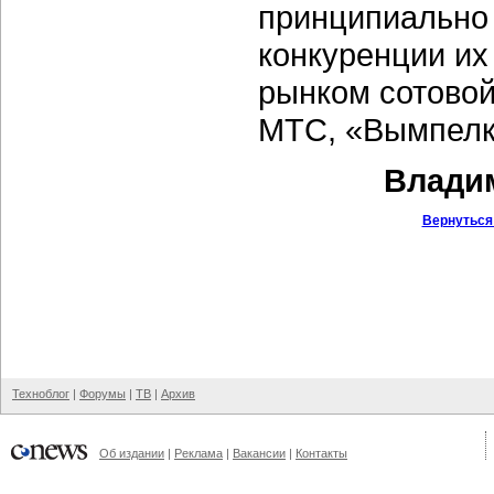
принципиально 
конкуренции их
рынком сотовой
МТС, «Вымпелк
Владим
Вернуться
Техноблог
|
Форумы
|
ТВ
|
Архив
Об издании
|
Реклама
|
Вакансии
|
Контакты