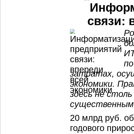
Информ
связи: 
Ро
бо
ИТ
по
затратах, осу
экономики. Пр
здесь не стол
существенным к
20 млрд руб. о
годового приро