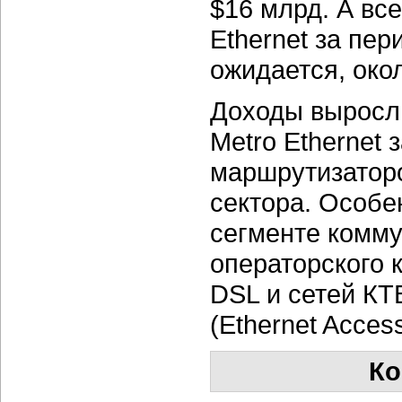
$16 млрд. А вс
Ethernet за пер
ожидается, око
Доходы выросли
Metro Ethernet
маршрутизаторо
сектора. Особе
сегменте комму
операторского 
DSL и сетей КТ
(Ethernet Acces
Ко