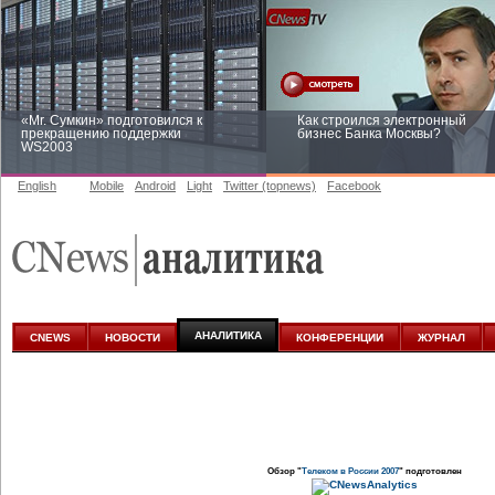
«Mr. Сумкин» подготовился к
Как строился электронный
прекращению поддержки
бизнес Банка Москвы?
WS2003
English
Mobile
Android
Light
Twitter (topnews)
Facebook
Заоблачная оптимизация: как
Рейтинг CNewsInfrastructure 20
Faberlic изменил подход к
приглашаем участвовать
аналитике
АНАЛИТИКА
CNEWS
НОВОСТИ
КОНФЕРЕНЦИИ
ЖУРНАЛ
Обзор "
Телеком в России 2007
" подготовлен