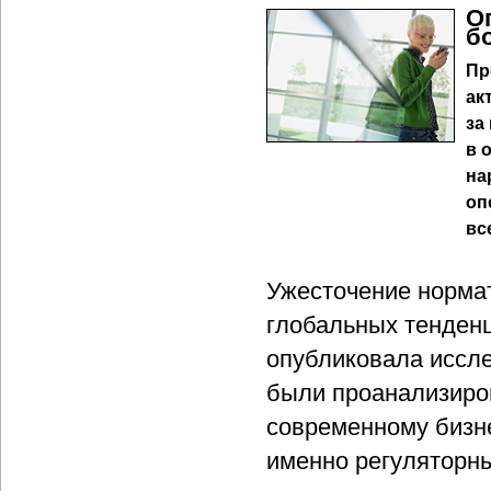
О
б
Пр
ак
за
в 
на
оп
вс
Ужесточение нормат
глобальных тенденц
опубликовала исслед
были проанализиро
современному бизне
именно регуляторны