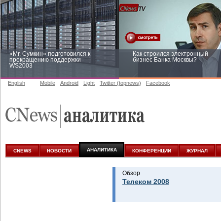
«Mr. Сумкин» подготовился к
Как строился электронный
прекращению поддержки
бизнес Банка Москвы?
WS2003
English
Mobile
Android
Light
Twitter (topnews)
Facebook
Заоблачная оптимизация: как
Рейтинг CNewsInfrastructure 20
Faberlic изменил подход к
приглашаем участвовать
аналитике
АНАЛИТИКА
CNEWS
НОВОСТИ
КОНФЕРЕНЦИИ
ЖУРНАЛ
Обзор
Телеком 2008