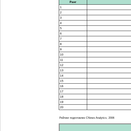
Ранг
1
2
3
4
5
6
7
8
9
10
11
12
13
14
15
16
17
18
19
20
Рейтинг подготовлен CNews Analytics, 2006