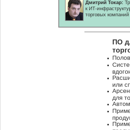
Дмитрий Токар:
Тр
к
ИТ-инфраструкту
торговых компаний
ПО д
торг
Поло
Систе
вдого
Расши
или с
Арсен
для т
Автом
Приме
проду
Приме