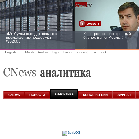
«Mr. Сумкин» подготовился к
Как строился электронный
прекращению поддержки
бизнес Банка Москвы?
WS2003
English
Mobile
Android
Light
Twitter (topnews)
Facebook
Заоблачная оптимизация: как
Рейтинг CNewsInfrastructure 20
Faberlic изменил подход к
приглашаем участвовать
аналитике
АНАЛИТИКА
CNEWS
НОВОСТИ
КОНФЕРЕНЦИИ
ЖУРНАЛ