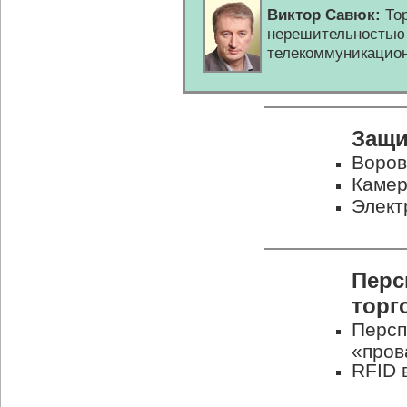
Виктор Савюк:
Тор
нерешительностью 
телекоммуникацио
Защи
Воров
Камер
Элект
Перс
торг
Персп
«пров
RFID 