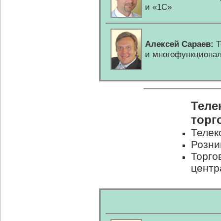
и «1C»
Алексей Сараев:
Т
и многофункциона
Теле
торг
Телек
Розни
Торго
центр