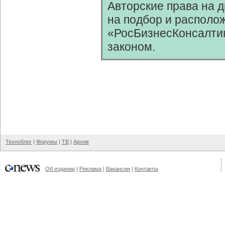
Авторские права на 
на подбор и располо
«РосБизнесКонсалтин
законом.
Техноблог
|
Форумы
|
ТВ
|
Архив
Об издании
|
Реклама
|
Вакансии
|
Контакты