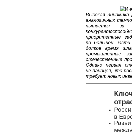
Высокая динамика р
аналогичных темп
пытается за 
конкурентоспос
приоритетные за
по большей части 
долгое время шла
промышленные за
отечественные про
Однако первая с
не панацея, что ро
требует новых инв
Ключ
отра
Росси
в Евр
Разви
между