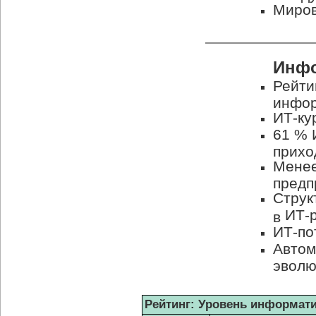
Миров
Инфо
Рейти
инфор
ИТ-ку
61 %
прихо
Менее
предп
Струк
ИТ-
в
ИТ-по
Автом
эволю
Рейтинг: Уровень информат