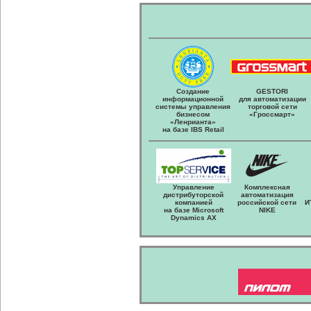
Создание
GESTORI
информационной
для автоматизации
системы управления
торговой сети
бизнесом
«Гроссмарт»
«Ленрианта»
на базе IBS Retail
Управление
Комплексная
дистрибуторской
автоматизация
компанией
российской сети
И
на базе Microsoft
NIKE
Dynamics AX