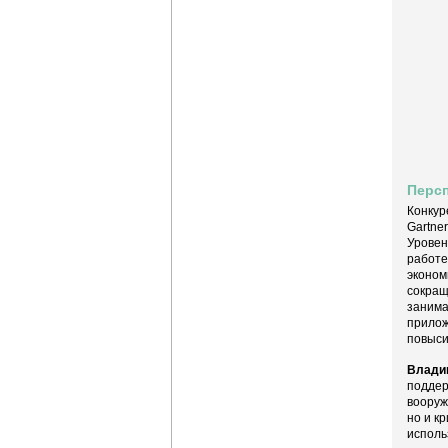
Перс
Конкур
Gartne
Уровен
работе
эконом
сокращ
занима
прилож
повыси
Влади
поддер
вооруж
но и к
исполь