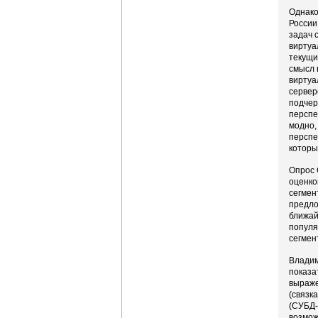
Однако
России
задач 
виртуа
текущи
смысл 
виртуа
сервер
подчер
перспе
модно,
перспе
которы
Опрос 
оценко
сегмен
предло
ближай
популя
сегмен
Владим
показа
выраже
(связк
(СУБД-
возмож