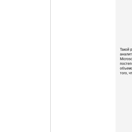
Такой 
аналит
Microso
постеп
объемо
того, 