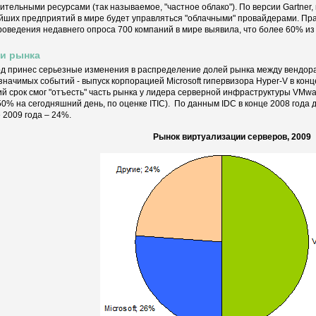
ительными ресурсами (так называемое, "частное облако"). По версии Gartner,
йших предприятий в мире будет управляться "облачными" провайдерами. Прав
роведения недавнего опроса 700 компаний в мире выявила, что более 60% из 
и рынка
од принес серьезные изменения в распределение долей рынка между вендор
значимых событий - выпуск корпорацией Microsoft гипервизора Hyper-V в конц
ий срок смог "отъесть" часть рынка у лидера серверной инфраструктуры VMwar
50% на сегодняшний день, по оценке ITIC). По данным IDC в конце 2008 года д
е 2009 года – 24%.
Рынок виртуализации серверов, 2009