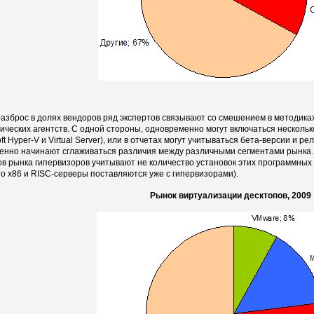
разброс в долях вендоров ряд экспертов связывают со смешением в методика
ических агентств. С одной стороны, одновременно могут включаться нескольк
ft Hyper-V и Virtual Server), или в отчетах могут учитываться бета-версии и р
енно начинают сглаживаться различия между различными сегментами рынка. 
в рынка гипервизоров учитывают не количество установок этих программных 
что x86 и RISC-серверы поставляются уже с гипервизорами).
Рынок виртуализации десктопов, 2009