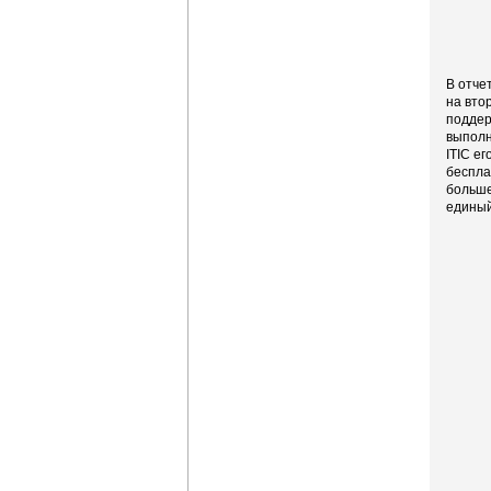
В отче
на вто
поддер
выполн
ITIC е
беспла
больше
единый