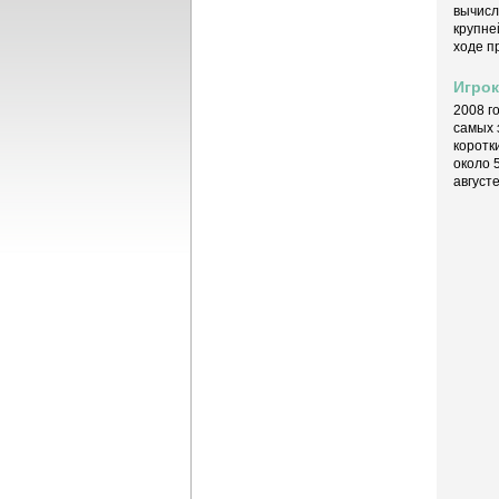
вычисл
крупне
ходе п
Игрок
2008 г
самых 
коротк
около 
август