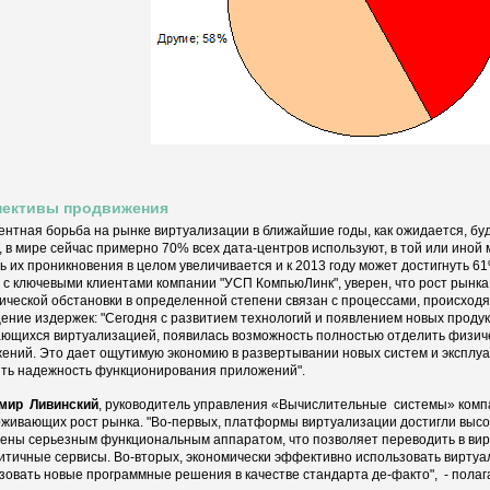
пективы продвижения
ентная борьба на рынке виртуализации в ближайшие годы, как ожидается, бу
r, в мире сейчас примерно 70% всех дата-центров используют, в той или ино
ь их проникновения в целом увеличивается и к 2013 году может достигнуть 6
 с ключевыми клиентами компании "УСП КомпьюЛинк", уверен, что рост рынка
ической обстановки в определенной степени связан с процессами, происход
ение издержек: "Сегодня с развитием технологий и появлением новых продук
ющихся виртуализацией, появилась возможность полностью отделить физиче
ений. Это дает ощутимую экономию в развертывании новых систем и эксплуа
ть надежность функционирования приложений".
мир Ливинский
, руководитель управления «Вычислительные системы» компа
живающих рост рынка. "Во-первых, платформы виртуализации достигли высок
ены серьезным функциональным аппаратом, что позволяет переводить в вирт
ритичные сервисы. Во-вторых, экономически эффективно использовать вирту
зовать новые программные решения в качестве стандарта де-факто", - полага