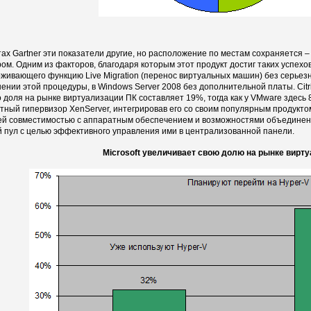
тах Gartner эти показатели другие, но расположение по местам сохраняется – 
ром. Одним из факторов, благодаря которым этот продукт достиг таких успехо
живающего функцию Live Migration (перенос виртуальных машин) без серьез
ении этой процедуры, в Windows Server 2008 без дополнительной платы. Citr
го доля на рынке виртуализации ПК составляет 19%, тогда как у VMware здесь 8
тный гипервизор XenServer, интегрировав его со своим популярным продукто
й совместимостью с аппаратным обеспечением и возможностями объединени
 пул с целью эффективного управления ими в централизованной панели.
Microsoft увеличивает свою долю на рынке вирту