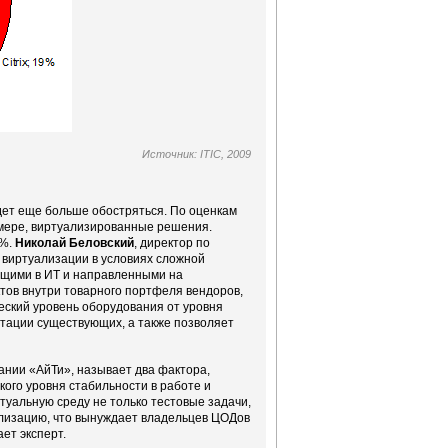
Источник: ITIC, 2009
дет еще больше обостряться. По оценкам
й мере, виртуализированные решения.
1%.
Николай Беловский
, директор по
 виртуализации в условиях сложной
ящими в ИТ и направленными на
тов внутри товарного портфеля вендоров,
ский уровень оборудования от уровня
тации существующих, а также позволяет
нии «АйТи», называет два фактора,
ого уровня стабильности в работе и
уальную среду не только тестовые задачи,
ализацию, что вынуждает владельцев ЦОДов
ет эксперт.