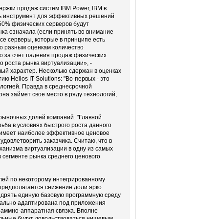
ержки продаж систем IBM Power, IBM в
ишь инструмент для эффективных решений
у 50% физических серверов будут
енка означала (если принять во внимание
се серверы, которые в принципе есть
о разным оценкам количество
о за счет падения продаж физических
о роста рынка виртуализации», -
вый характер. Несколько сдержан в оценках
ю Helios IT-Solutions: "Во-первых - это
ологией. Правда в среднесрочной
она займет свое место в ряду технологий,
рыночных долей компаний. "Главной
ьба в условиях быстрого роста данного
к имеет наиболее эффективное ценовое
довлетворить заказчика. Считаю, что в
еханизма виртуализации в одну из самых
 сегменте рынка среднего ценового
лей по некоторому интегрированному
 предполагается снижение доли ярко
недрять единую базовую программную среду
имально адаптирована под приложения
граммно-аппаратная связка. Вполне
альные будут довольствоваться нишевым