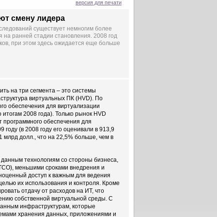
версия для печати
ют смену лидера
сследований существует немногим более
я на ранней стадии становления. 2008 год
ков, при этом здесь ожидается еще больше
ть на три сегмента – это системы
структура виртуальных ПК (HVD). По
ого обеспечения для виртуализации
о итогам 2008 года). Только рынок HVD
нт программного обеспечения для
 году (в 2008 году его оценивали в 913,9
 млрд долл., что на 22,5% больше, чем в
 данным технологиям со стороны бизнеса,
TCO), меньшими сроками внедрения и
лноценный доступ к важным для ведения
целью их использования и контроля. Кроме
ровать отдачу от расходов на ИТ, что
оению собственной виртуальной среды. С
ванным инфраструктурам, которые
емами хранения данных, приложениями и