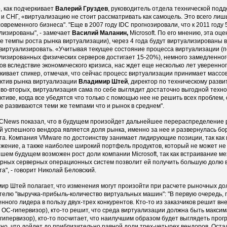
, как подчеркивает
Валерий Груздев
, руководитель отдела технической подд
 и СНГ, «виртуализацию не стоит рассматривать как самоцель. Это всего л
современного бизнеса". "Еще в 2007 году IDC прогнозировали, что к 2011 год
лизированы", - замечает
Василий Маланин,
Microsoft. По его мнению, эта оц
е темпы роста рынка виртуализации), через 4 года будут виртуализированы в
виртуализировать. «Учитывая текущее состояние процесса виртуализации (п
лизированных физических серверов достигает 15-20%), немного замедленног
ов вследствие экономического кризиса, нас ждет еще несколько лет уверенног
кивает спикер, отмечая, что сейчас процесс виртуализации принимает массо
ктив рынка виртуализации
Владимир Штей
, директор по техническому развити
 во-вторых, виртуализация сама по себе выглядит достаточно выгодной техн
ктиве, когда все убедятся что только с помощью нее не решить всех проблем, 
е развиваются теми же темпами что и рынок в среднем".
CNews показал, что в будущем произойдет дальнейшее перераспределение 
й успешного вендора является доля рынка, именно за нее и развернулась бор
та. Компания VMware по достоинству занимает лидирующие позиции, так ка
жение, а также наиболее широкий портфель продуктов, который не может не у
шем будущем возможен рост доли компании Microsoft, так как встраивание м
рных серверных операционных систем позволит ей получить большую долю в
та", - говорит Николай Беловский.
ир Штей полагает, что изменения могут произойти при расчете рыночных до
телю "выручка-прибыль-количество виртуальных машин": "В первую очередь,
нного лидера в пользу двух-трех конкурентов. Кто-то из заказчиков решит в
а ОС-гипервизор), кто-то решит, что среда виртуализации должна быть макс
гипервизор), кто-то посчитает, что наилучшим образом будет выглядеть про
но, что дойдет до приблизительно равной доли трех-четырех вендоров. Ост