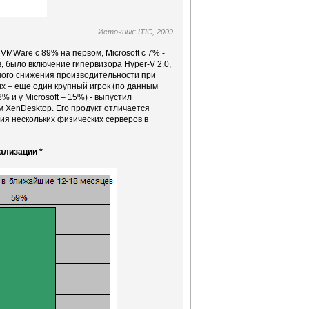
Источник: ITIC, 2009
VMWare с 89% на первом, Microsoft с 7% -
в, было включение гипервизора Hyper-V 2.0,
ного снижения производительности при
ix – еще один крупный игрок (по данным
% и у Microsoft – 15%) - выпустил
м XenDesktop. Его продукт отличается
я нескольких физических серверов в
ализации *