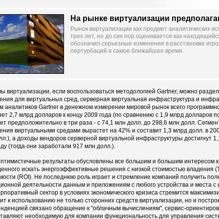
На рынке виртуализации предполага
Рынок виртуализации как предмет аналитических и
трех лет, но до сих пор оценивается как находящийс
обозначил серьезные изменения в расстановке игро
пертурбаций в самое ближайшее время.
ы виртуализации, если воспользоваться методологией Gartner, можно раздели
ения для виртуальных сред, серверная виртуальная инфраструктура и инфра
м аналитиков Gartner в денежном измерении мировой рынок всего программн
нет 2,7 млрд долларов к концу 2009 года (по сравнению с 1,9 млрд долларов п
ет предположительно в три раза - с 74,1 млн долл. до 298,6 млн долл. Сегме
ения виртуальными средами вырастет на 42% и составит 1,3 млрд долл. в 2009
лл.), а доходы вендоров серверной виртуальной инфраструктуры достигнут 1,1
оду (тогда они заработали 917 млн долл.).
оптимистичные результаты обусловлены все большим и большим интересом к
енного искать энергоэффективные решения с низкой стоимостью владения (
мости (ROI). Не последнюю роль играет и стремление компаний получить по
ионной деятельности данным и приложениям с любого устройства и места с 
корпоративный сектор в условиях экономического кризиса стремится максимизи
ит к использованию не только сторонних средств виртуализации, но и постр
енденцией связано обращение к "облачным вычислениям", сервис-ориентиро
тавляют необходимую для компании функциональность для управления сист