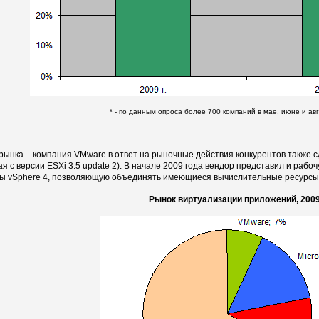
* - по данным опроса более 700 компаний в мае, июне и авг
рынка – компания VMware в ответ на рыночные действия конкурентов также 
ая с версии ESXi 3.5 update 2). В начале 2009 года вендор представил и раб
ы vSphere 4, позволяющую объединять имеющиеся вычислительные ресурсы с
Рынок виртуализации приложений, 200