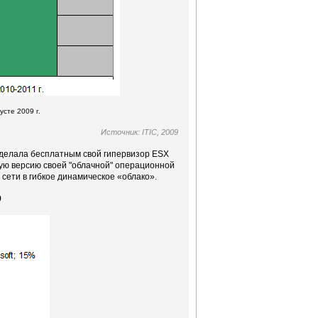
усте 2009 г.
Источник: ITIC, 2009
сделала бесплатным свой гипервизор ESX
очую версию своей "облачной" операционной
ети в гибкое динамическое «облако».
9