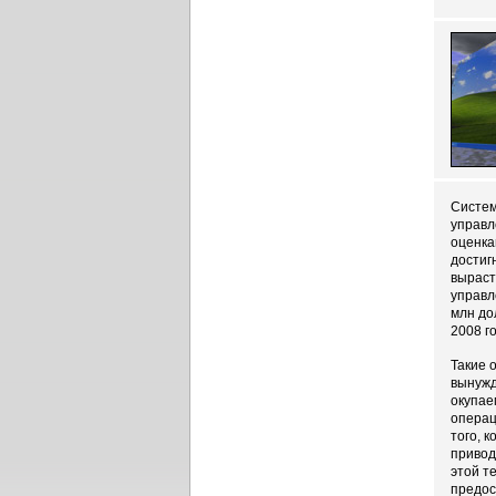
Систем
управл
оценка
достиг
выраст
управл
млн до
2008 г
Такие 
вынужд
окупае
операц
того, 
привод
этой т
предос