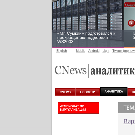
«Mr. Сумкин» подготовился к
К
прекращению поддержки
б
WS2003
English
Mobile
Android
Light
Twitter (topnew
Заоблачная оптимизация:
Р
как Faberlic изменил подход
2
к аналитике
у
АНАЛИТИКА
CNEWS
НОВОСТИ
К
ЧЕМПИОНАТ ПО
ВИРТУАЛИЗАЦИИ
Вир