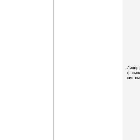
Лидер 
(начин
систем