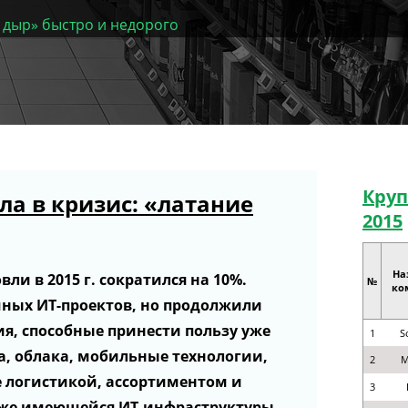
 дыр» быстро и недорого
Круп
а в кризис: «латание
2015
На
и в 2015 г. сократился на 10%.
№
ко
чных ИТ-проектов, но продолжили
я, способные принести пользу уже
1
S
а, облака, мобильные технологии,
2
M
 логистикой, ассортиментом и
3
же имеющейся ИТ-инфраструктуры.