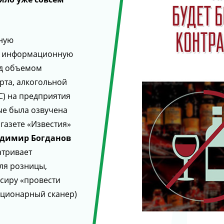
иную
ю информационную
ад объемом
рта, алкогольной
) на предприятия
ые была озвучена
 газете «Известия»
димир Богданов
атривает
ля розницы,
ссиру «провести
ационарный сканер)