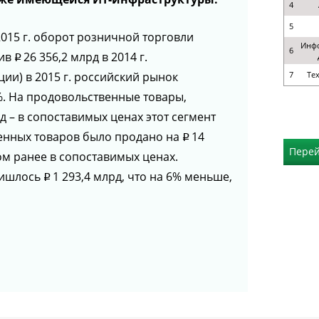
4
5
2015 г. оборот розничной торговли
Инф
6
тив
26 356,2 млрд в 2014 г.
p
ии) в 2015 г. российский рынок
7
Те
%. На продовольственные товары,
д – в сопоставимых ценах этот сегмент
твенных товаров было продано на
14
p
Перей
ом ранее в сопоставимых ценах.
ришлось
1 293,4 млрд, что на 6% меньше,
p