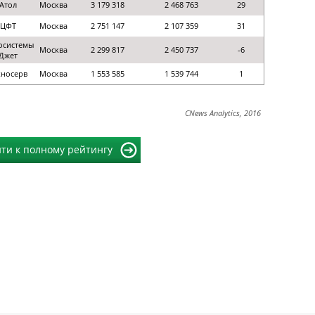
Атол
Москва
3 179 318
2 468 763
29
ЦФТ
Москва
2 751 147
2 107 359
31
осистемы
Москва
2 299 817
2 450 737
-6
Джет
хносерв
Москва
1 553 585
1 539 744
1
CNews Analytics, 2016
ти к полному рейтингу