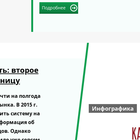
Подробнее
ь: второе
зницу
очти на полгода
нка. В 2015 г.
Инфографика
ить систему на
нформация об
цов. Однако
ило уже совсем