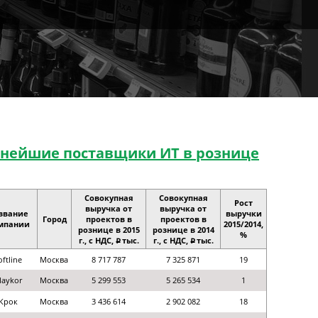
нейшие поставщики ИТ в рознице
Совокупная
Совокупная
Рост
выручка от
выручка от
звание
выручки
Город
проектов в
проектов в
мпании
2015/2014,
рознице в 2015
рознице в 2014
%
г., с НДС,
тыс.
г., с НДС,
тыс.
p
p
oftline
Москва
8 717 787
7 325 871
19
aykor
Москва
5 299 553
5 265 534
1
Крок
Москва
3 436 614
2 902 082
18