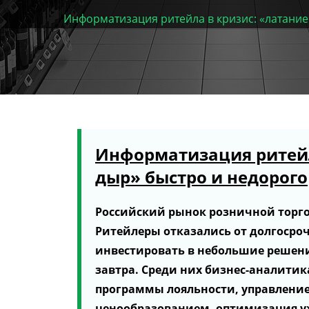
Информатизация ритейла в кризис: «латание
Информатизация ритейл
дыр» быстро и недорого
Российский рынок розничной торговл
Ритейлеры отказались от долгосро
инвестировать в небольшие решени
завтра. Среди них бизнес-аналитик
программы лояльности, управление
ценообразованием, оптимизация у