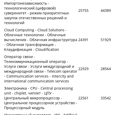
Импортонезависимость -
технологический (цифровой)
25755
44389
суверенитет - режим приоритетных
закупок отечественных решений и
технологий
Cloud Computing - Cloud Solutions -
Облачные технологии - Облачные
вычисления - Облачная инфраструктура
24391
51929
- Облачная трансформация -
Клаудификация - Cloudification
Оператор связи -
Телекоммуникационный оператор -
Услуги связи - Услуги междугородной и
22929
28564
международной связи - Telecom operator
- Communication services - Intercity and
international communication services
Электроника - CPU - Central processing
unit - chiplet, чиплет - ЦПУ -
Центральный микропроцессор -
22561
33542
Центральное процессорное устройство -
Процессорный модуль
Искусственный интеллект - ИИ - Artificial