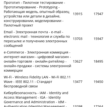
Прототип - Пилотное тестирование -
Прототипирование - Prototyping -
Работающая модель, опытный образец
13915
17947
устройства или детали в дизайне,
конструировании, моделировании -
Пилотный проект
Email - Электронная почта - e-mail -
electronic mail - технология и служба по
13703
15947
пересылке и получению электронных
сообщений
e-Commerce - Электронная коммерция -
интернет-магазин - цифровой магазин -
онлайн-торговля - онлайн-ритейлер -
13627
18495
онлайн-продажи - системы электронной
коммерции
Wi-Fi - Wireless Fidelity LAN - Wi-Fi 802.11
Wave - IEEE 802.11 - Стандарт
13477
19450
беспроводной связи
Кибербезопасность - IAM - Identity and
Access Management - IGA - Identity
Governance and Administration - IdM -
Authentication (Identity) Management -
13298
17264