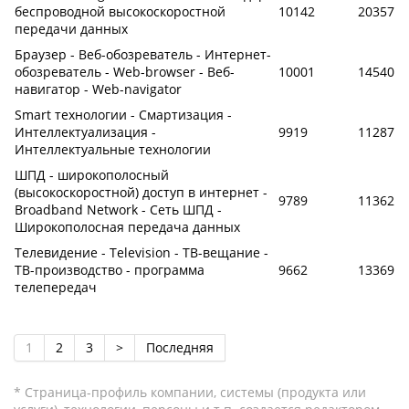
беспроводной высокоскоростной
10142
20357
передачи данных
Браузер - Веб-обозреватель - Интернет-
обозреватель - Web-browser - Веб-
10001
14540
навигатор - Web-navigator
Smart технологии - Смартизация -
Интеллектуализация -
9919
11287
Интеллектуальные технологии
ШПД - широкополосный
(высокоскоростной) доступ в интернет -
9789
11362
Broadband Network - Сеть ШПД -
Широкополосная передача данных
Телевидение - Television - ТВ-вещание -
ТВ-производство - программа
9662
13369
телепередач
1
2
3
>
Последняя
* Страница-профиль компании, системы (продукта или