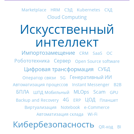
Marketplace
HRM
СЭД
Kubernetes
СХД
Cloud Computing
Искусственный
интеллект
Импортозамещение
CRM
SaaS
ОС
Робототехника
Сервер
Open Source software
Цифровая трансформация
СУБД
Генеративный ИИ
Оператор связи
5G
Автоматизация процессов
Instant Messenger
B2B
БПЛА
MLOps
Scam
ШПД Мобильный
GPU
4G
ЦОД
Backup and Recovery
ERP
Планшет
Виртуализация
Notebook
e-Commerce
Автоматизация склада
Wi-Fi
Кибербезопасность
QR-код
BI