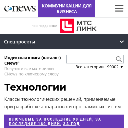
КОММУНИКАЦИИ ДЛЯ
БИЗНЕСА
при поддержке
Спецпроекты
Индексная книга (каталог)
CNews
*
Все категории
199002
▼
Получите все материалы
CNews по ключевому слову
Технологии
Классы технологических решений, применяемые
при разработке аппаратных и программных систем
КЛЮЧЕВЫЕ
ЗА ПОСЛЕДНИЕ 90 ДНЕЙ
,
ЗА
ПОСЛЕДНИЕ 180 ДНЕЙ
,
ЗА ГОД