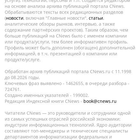
услуги), технологии, персоны и т.п. создается редактором
на основе анализа архива публикаций портала CNews.
Обрабатываются тексты всех редакционных разделов
(
новости
, включая "Главные новости",
статьи
,
аналитические обзоры рынков, интервью, а также
содержание партнёрских проектов). Таким образом, чем
больше публикаций на CNews было с именем компании
или продукта/услуги, тем более информативен профиль.
Профиль может быть дополнен (обогащен) дополнительной
информацией, в т.ч. презентацией о компании или
продукте/услуге.
Обработан архив публикаций портала CNews.ru c 11.1998
до 08.2026 годы.
Ключевых фраз выявлено - 1462655, в очереди разбора -
724761.
Создано именных указателей - 199002.
Редакция Индексной книги CNews -
book@cnews.ru
Читатели CNews — это руководители и сотрудники одной
из самых успешных отраслей российской экономики:
индустрии информационных технологий. Ядро аудитории
составляют топ-менеджеры и технические специалисты
департаментов информатизации федеральных и