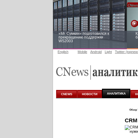
«Mr. Сумкин» подготовился к
К
прекращению поддержки
б
WS2003
English
Mobile
Android
Light
Twitter (topnew
Заоблачная оптимизация: как
Р
Faberlic изменил подход к
п
аналитике
АНАЛИТИКА
CNEWS
НОВОСТИ
К
Обзор 
CRM 