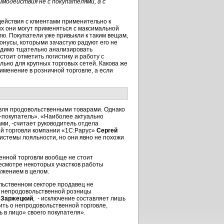
модействия не с покупателями, а с
ействия с клиентами применительно к
рых они могут применяться с максимальной
лю. Покупатели уже привыкли к таким вещам,
бонусы, которыми зачастую радуют его не
ходимо тщательно анализировать
стоит отметить логистику и работу с
льно для крупных торговых сетей. Какова же
именение в розничной торговле, а если
говля продовольственными товарами. Однако
-покупатель». «Наиболее актуально
ми, -считает руководитель отдела
й торговли компании «1С:Рарус»
Сергей
системы лояльности, но они явно не похожи
енной торговли вообще не стоит
ресмотре некоторых участков работы
ужением в целом.
льственном секторе продавец не
и непродовольственной розницы
 Заржецкий
, - исключение составляет лишь
рить о непродовольственной торговле,
 в лицо» своего покупателя».