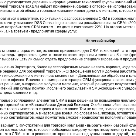
нию руководителя дирекции информационных технологий группы компаний 
ичной торговле вряд ли найдет применение, однако в оптовой ее использова
ивным: в этой области торговые компании имеют дело с клиентами, которых н
братиться к аналитике, то ситуация с распространением CRM в торговых комп
но отчету компании DSS Consulting о состоянии российского рынка CRM в 200
ым потребителем CRM-систем – их доля в составляет 22%. На втором месте
и, а на третьем - предприятия сферы услуг.
Нелегкий выбор
по мнению специалистов, основное применение для CRM-технологий - это тор
очередь - дорогостоящими, а также оптовая торговля и смежные области (кред
т выбрать? Есть ли смысл отдать предпочтение специализированным продук
нию г-на Заржецкого, более целесообразным можно назвать вариант, когда 
е решения для розничной торговли. «CRM-решения могут и должны работать 
ит информация о клиенте, - разъясняет он. - Дальнейшая же обработка и ко
льном офисе». В качестве примера интеграции CRM-функционала и системы 
ит решение, внедренное в обувном магазине, который ранжирует покупателей
чтений или суммы покупки, после чего рассылает им SMS-сообщения с увед
х предложениях и т.д.
 пример воплощения элементов CRM в виде решений по повышению лояльнос
ор торговой сети «БананаМама»
Дмитрий Ляховец
. Особенность бизнеса это
кие товары массового спроса и эконом-класс. Тем не менее, в числе сервисов
чных сертификатов. А в настоящее время, по словам г-на Ляховца, готовится
чных сертификатов, когда покупатель сможет неоднократно пополнять подаро
 вариант CRM-стратегии для торговой компании - выбрать некий базовый фу
ен возможностями, которые необходимы каждому конкретному клиенту и кажд
ь, что CRM - это то решение, которое отличает одну компанию от другой, - го