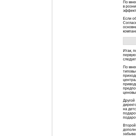
По мне
в розн
эффект
Если о
Соглас
основн
компани
Итак, 
первую 
следуе
По мне
типовы
приход
центра
привод
предпо
ценовы
Другой
директ
на детс
подаро
подаро
Второй
дополн
забыват