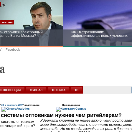
ак строился электронный
ИКТ в страховании:
изнес Банка Москвы?
эффективность в новых условиях
s)
Facebook
ейтинг CNewsInfrastructure 2015:
Информационная безопасность
риглашаем участвовать
бизнеса и госструктур: развитие в
новых условиях
ОНФЕРЕНЦИИ
ЖУРНАЛ
ТЕХНИКА
ТВ
"
ИТ в торговле 2007
" подготовлен
При поддержке
системы оптовикам нужнее чем ритейлерам?
Удержать клиента не менее важно, чем просто завое
мире для взаимодействия с клиентами используютс
масштаба. Но не всегда взгляд на их роль в бизнесе