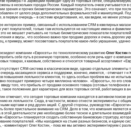
стве примера г-н Заржецкий приводит одну из торговых сетей, специализирую
ожены в нескольких городах России. Каждый покупатель очков учитывается в 
ии зрения и прочих биометрических параметрах. Это означает, что при посл
избавлен от целого ряда дополнительных формальностей и манипуляций. Под
, в первую очередь – в системе кредитования, но, как видим, не менее успеш
ее интересен пример, связанный с использованием CRM в ювелирных магазин
 учет покупателей, только там используются не настоящие имена и фамилии, 
это не мешает учитывать не только биометрические показатели покупателей (
чтения и вкусы , что особенно важно при продаже дорогих и очень дорогих 
ец, к примеру, может посоветовать покупателю какое-либо украшение, удачно
резидент компании «Евросеть» по технологическому развитию
Олег Костин
п
 пробить себе путь в розничную торговлю, особенно если речь идет о компан
совых товарах, к каковым, собственно и относится товарный ассортимент «Ев
 отсутствует CRM-система в классическом виде, однако отдельные элементы т
очередь касающиеся сервиса и поддержки, конечно, имеются, - отмечает г-н К
ов повышения лояльности клиентов, то здесь особых проблем мы не испытыв
вно посещает примерно четыре миллиона человек». «Евросеть», по его слова
- ввиду того, что прибыль от продажи основного товара (сотовых телефонов и
, такое положение дел характерно для всех торговых сетей, работающих в ан
стин отмечает, что сегодня торговые компании находятся в активном поиске 
ению их лояльности. Сюда, в частности, можно отнести эксперименты с общим
тными картами и ряд других акций. С другой стороны, руководство «Евросети
ть более пристальное внимание на CRM. Дело в том, что компания является н
 а в этой деятельности уже необходимо более тесное и длительное взаимодей
м «Евросеть» планируется создать собственную банковскую структуру, котор
ованию покупателей. «Мы находимся на стыке разных бизнесов, и единую сис
, - комментирует Олег Костин, - пока же мы активно экспериментируем с раз