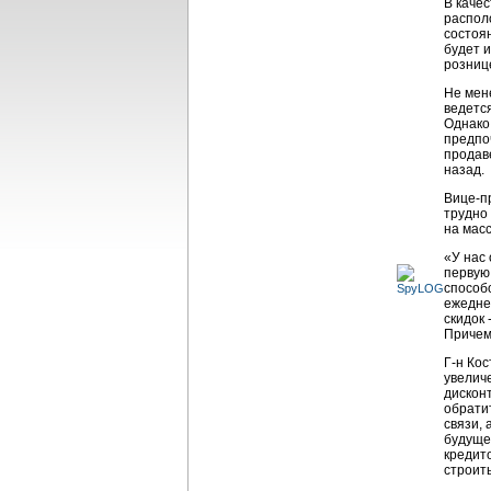
В каче
распол
состоян
будет 
рознице
Не мен
ведется
Однако 
предпо
продав
назад.
Вице-п
трудно
на мас
«У нас
первую 
способ
ежедне
скидок 
Причем
Г-н Ко
увелич
дискон
обрати
связи,
будуще
кредит
строить