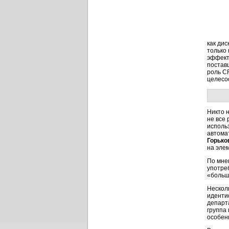
как ди
только
эффекти
постав
роль C
целесо
Никто 
не все
исполь
автома
Горько
на эле
По мне
употреб
«больш
Нескол
иденти
департ
группа 
особенн