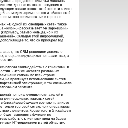
щуюся на продаже оптики, чьи магазины
системе: данные включают сведения о
едующем заказе очков в этой же сети клиент
обная модель применяется и в банковской
но ее можно реализовать и в торговле.
ах. «В одной из ювелирных сетей также
а «ники», - рассказывает г-н Заржецкий.-
к примеру, размер кольца), но и их
украшений». Обладая этой информацией,
 дополняющее то, что он приобрел год
олагает, что CRM-решениям довольно
иях, специализирующихся не на элитных, а
росети».
ехнологии взаимодействия с клиентами, в
остин. - Что же касается различных
аем: наши салоны по всей стране
м, не практикует использование систем
 портативной электроники) и так очень мала.
алогичном сегменте.
решений по привлечению покупателей и
и для нескольких торговых сетей
» в ближайшем будущем все-таки планирует
е только торговой сетью, но и оператором
ствие с клиентом. Кроме того, в ближайшем
ая будет выполнять функции по
тему работы с клиентами вряд ли будем
личными ИТ-решениями в этой области».