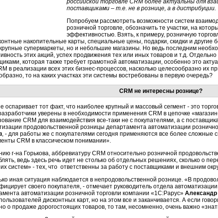
российской торговле CRM более актуальны для взаи
поставщиками – т.е. не в рознице, а в дистрибуции.
Попробуем рассмотреть возможности систем взаимод
розничной торговле, обозначить те участки, на кото
эффективностью. Взять, к примеру, розничную торгов
сконтные накопительные карты, специальные цены, подарки, скидки и другие 
 крупные супермаркеты, но и небольшие магазины. Но ведь последним необ
вность этих акций, успех продвижения тех или иных товаров и т.д. Отдельно 
щиками, которая также требует грамотной автоматизации, особенно это актуа
RM в реализации всех этих бизнес-процессов, насколько целесообразно их пр
образно, то на каких участках эти системы востребованы в первую очередь?
CRM не интересны рознице?
не оспаривает тот факт, что наиболее крупный и массовый сегмент - это тор
 разработчики уверены в необходимости применения CRM в цепочке «магазин
зование CRM для взаимодействия все-таки не с покупателями, а с поставщика
тизации продовольственной розницы департамента автоматизации рознично
в
, - для работы же с покупателями сегодня применяются все более сложные 
менты CRM в классическом понимании».
нию г-на Горькова, аббревиатуру CRM относительно розничной продовольств
лять, ведь здесь речь идет не столько об отдельных решениях, сколько о пе
их систем» - тех, что ответственны за работу с поставщиками и внешним окр
ько иная ситуация наблюдается в непродовольственной рознице. «В продово
фицирует своего покупателя, - отмечает руководитель отдела автоматизаци
амента автоматизации розничной торговли компании «1С:Рарус»
Александр
пользователей дисконтных карт, но на этом все и заканчивается. А если гово
о о продаже дорогостоящих товаров, то там, несомненно, очень важно «знать