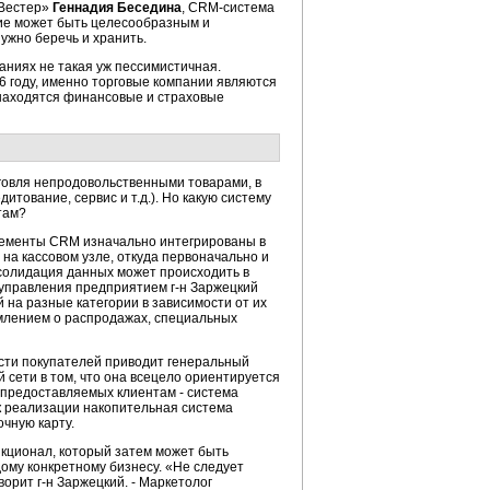
«Вестер»
Геннадия Беседина
, CRM-система
ние может быть целесообразным и
ужно беречь и хранить.
аниях не такая уж пессимистичная.
6 году, именно торговые компании являются
 находятся финансовые и страховые
говля непродовольственными товарами, в
итование, сервис и т.д.). Но какую систему
там?
элементы CRM изначально интегрированы в
на кассовом узле, откуда первоначально и
нсолидация данных может происходить в
управления предприятием г-н Заржецкий
 на разные категории в зависимости от их
омлением о распродажах, специальных
ти покупателей приводит генеральный
й сети в том, что она всецело ориентируется
, предоставляемых клиентам - система
 к реализации накопительная система
чную карту.
нкционал, который затем может быть
ому конкретному бизнесу. «Не следует
ворит г-н Заржецкий. - Маркетолог