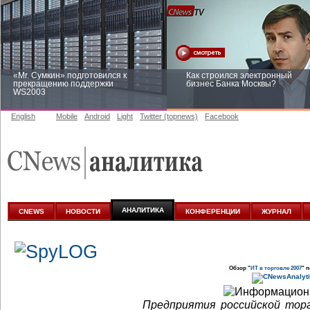
«Mr. Сумкин» подготовился к
Как строился электронный
прекращению поддержки
бизнес Банка Москвы?
WS2003
English
Mobile
Android
Light
Twitter (topnews)
Facebook
Заоблачная оптимизация: как
Рейтинг CNewsInfrastructure 20
Faberlic изменил подход к
приглашаем участвовать
аналитике
АНАЛИТИКА
CNEWS
НОВОСТИ
КОНФЕРЕНЦИИ
ЖУРНАЛ
Обзор "
ИТ в торговле 2007
" 
Предприятия российской торг