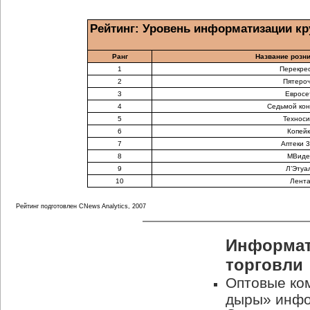
Рейтинг: Уровень информатизации к
Ранг
Название розн
1
Перекрес
2
Пятероч
3
Евросе
4
Седьмой ко
5
Технос
6
Копейк
7
Аптеки 3
8
МВиде
9
Л’Этуа
10
Лент
Рейтинг подготовлен CNews Analytics, 2007
Информат
торговли
Оптовые ко
дыры» инфо