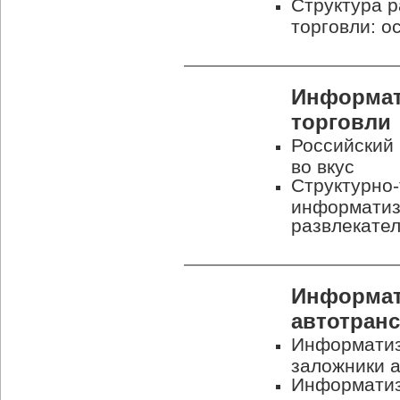
Структура р
торговли: о
Информат
торговли
Российский 
во вкус
Структурно-
информатиза
развлекате
Информат
автотран
Информатиз
заложники 
Информатиз