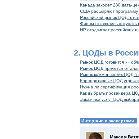
Канада закроет 280 дата-це
США расширяют программу
Российский рынок ЦОД: отс
Финны отказались покупать
HP отодвигает российских и
2. ЦОДы в Росс
Рынок ЦОД готовится к «об
Рынок ЦОД прячется от ана
Рынок коммерческих ЦОД "о
Корпоративные ЦОД угрожа
Нужна ли сертификация рос
Как выбрать провайдера ЦО
Заказчики услуг ЦОД выбира
Интервью с экспертами
Максим Ветл