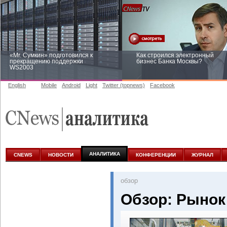
«Mr. Сумкин» подготовился к
Как строился электронный
прекращению поддержки
бизнес Банка Москвы?
WS2003
English
Mobile
Android
Light
Twitter (topnews)
Facebook
Заоблачная оптимизация: как
Рейтинг CNewsInfrastructure 20
Faberlic изменил подход к
приглашаем участвовать
аналитике
АНАЛИТИКА
CNEWS
НОВОСТИ
КОНФЕРЕНЦИИ
ЖУРНАЛ
oбзор
Обзор: Рынок