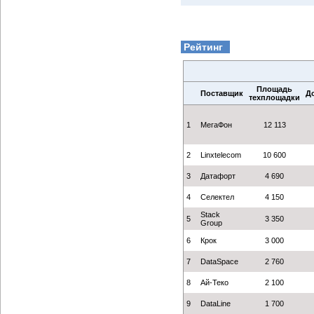
Рейтинг
Площадь
Поставщик
Д
техплощадки
1
МегаФон
12 113
2
Linxtelecom
10 600
3
Датафорт
4 690
4
Селектел
4 150
Stack
5
3 350
Group
6
Крок
3 000
7
DataSpace
2 760
8
Ай-Теко
2 100
9
DataLine
1 700