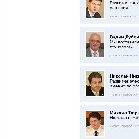
Развитая кон
решения
читать полное ин
Вадим Дубин
Мы поставили
технологий
читать полное ин
Николай Ник
Развитие элек
именно по об
читать полное ин
Михаил Тюрк
Настало врем
читать полное ин