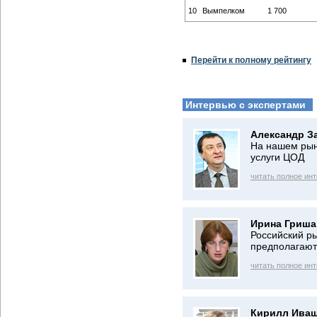
10
Вымпелком
1 700
Перейти к полному рейтингу
Интервью с экспертами
Александр З
На нашем рын
услуги ЦОД
читать полное ин
Ирина Гриша
Российский ры
предполагают
читать полное ин
Кирилл Иваш