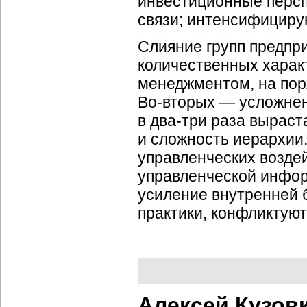
инвестиционные персп
связи; интенсифициру
Слияние групп предпр
количественных харак
менеджментом, на поря
Во-вторых
— усложнени
в
два-три
раза выраста
и сложность иерархии
управленческих воздей
управленческой инфор
усиление внутренней 
практики, конфликтую
Алексей Кузов