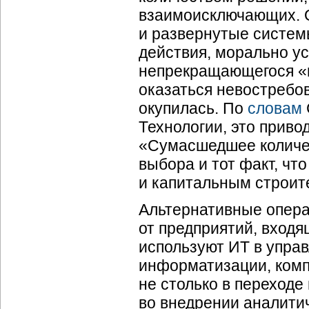
взаимоисключающих. 
и развернутые систем
действия, морально ус
непрекращающегося «в
оказаться невостребов
окупилась. По
словам
Технологии, это приво
«Сумасшедшее количес
выбора и тот факт, чт
и капитальным строит
Альтернативные операт
от предприятий, входя
используют ИТ в упра
информатизации, комп
не столько в переход
во внедрении аналити