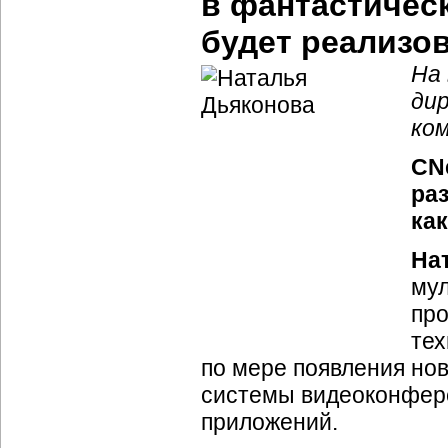
в фантастичес
будет реализо
На
ди
ко
CNe
ра
ка
На
мул
пр
тех
по мере появления но
системы видеоконфер
приложений.