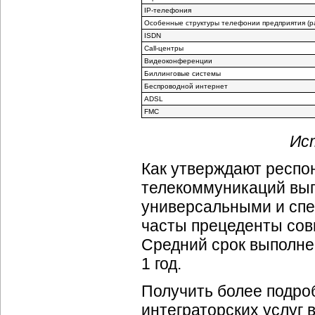
IP-телефония
Особенные структуры телефонии предприятия (
р
ISDN
Call-центры
Видеоконференции
Биллинговые системы
Беспроводной интернет
ADSL
FMC
Ист
Как утверждают респо
телекоммуникаций вып
универсальными и спе
часты прецеденты сов
Средний срок выполне
1 год.
Получить более подро
интеграторских услуг