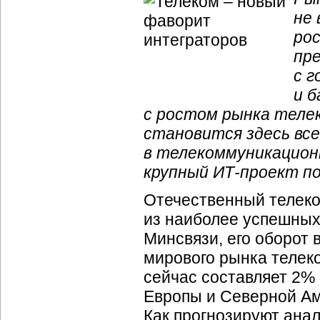
не 
ро
пр
с 
и б
с ростом рынка теле
становится здесь все
в телекоммуникацион
крупный
ИТ-проект
по
Отечественный телек
из наиболее успешных
Минсвязи, его оборот в
мирового рынка телек
сейчас составляет 2% 
Европы и Северной Ам
Как прогнозируют анал