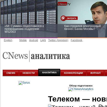
«Mr. Сумкин» подготовился к
Как строился электронный
прекращению поддержки
бизнес Банка Москвы?
WS2003
English
Mobile
Android
Light
Twitter (topnews)
Facebook
Заоблачная оптимизация: как
Рейтинг CNewsInfrastructure 20
Faberlic изменил подход к
приглашаем участвовать
аналитике
АНАЛИТИКА
CNEWS
НОВОСТИ
КОНФЕРЕНЦИИ
ЖУРНАЛ
Обзор подготовлен
Телеком — нов
Ры