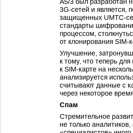
A5/3 был разработан 
3
G-сетей
и является, 
защищенных
UMTC-се
стандарты шифрования.
процессом, столкнуть
от клонирования
SIM-к
Улучшение, затронувш
к тому, что теперь дл
к
SIM-карте
на несколь
анализируется исполь
считывают данные с к
через некоторое врем
Спам
Стремительное развит
не только аналитиков,
«специалистов» иного 