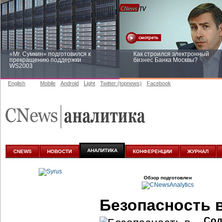
«Mr. Сумкин» подготовился к
Как строился электронный
прекращению поддержки
бизнес Банка Москвы?
WS2003
English
Mobile
Android
Light
Twitter (topnews)
Facebook
Заоблачная оптимизация: как
Рейтинг CNewsInfrastructure 20
Faberlic изменил подход к
приглашаем участвовать
аналитике
АНАЛИТИКА
CNEWS
НОВОСТИ
КОНФЕРЕНЦИИ
ЖУРНАЛ
Обзор подготовлен
Безопасность 
Сод