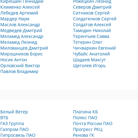
Кирюшин Геннадий
Рожецкин Леонид
Клименко Алексей
Северов Дмитрий
Лебедев Артемий
Ситников Сергей
Мардер Наум
Солдатенков Сергей
Маслов Александр
Солдатов Алексей
Медведев Дмитрий
Тамодин Николай
Меламед Александр
Терентьев Савва
Меламед Леонид
Тетерин Олег
Милованцев Дмитрий
Чичваркин Евгений
Мирошников Борис
Чубайс Анатолий
Носик Антон
Шадаев Максут
Орловский Виктор
Щеголев Игорь
Павлов Владимир
Белый Ветер
Платина КБ
ВТБ
Полюс ПАО
ГАЗ Группа
Почта России ПАО
Газпром ПАО
Прогресс РКЦ
Гипросвязь ПАО
Ренова ГК