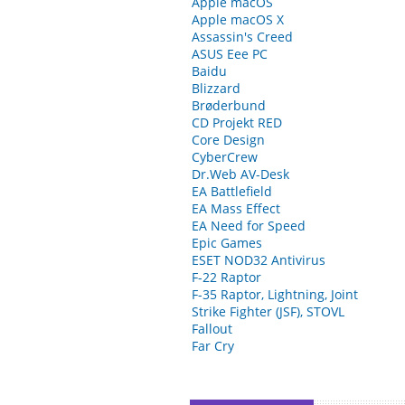
Apple macOS
Apple macOS X
Assassin's Creed
ASUS Eee PC
Baidu
Blizzard
Brøderbund
CD Projekt RED
Core Design
CyberCrew
Dr.Web AV-Desk
EA Battlefield
EA Mass Effect
EA Need for Speed
Epic Games
ESET NOD32 Antivirus
F-22 Raptor
F-35 Raptor, Lightning, Joint
Strike Fighter (JSF), STOVL
Fallout
Far Cry