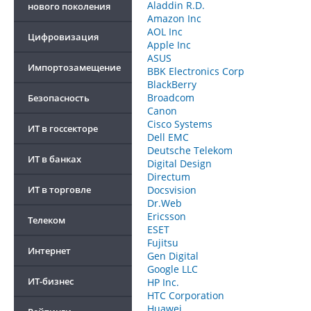
Aladdin R.D.
нового поколения
Amazon Inc
AOL Inc
Цифровизация
Apple Inc
ASUS
Импортозамещение
BBK Electronics Corp
BlackBerry
Broadcom
Безопасность
Canon
Cisco Systems
ИТ в госсекторе
Dell EMC
Deutsche Telekom
ИТ в банках
Digital Design
Directum
ИТ в торговле
Docsvision
Dr.Web
Ericsson
Телеком
ESET
Fujitsu
Интернет
Gen Digital
Google LLC
ИТ-бизнес
HP Inc.
HTC Corporation
Huawei