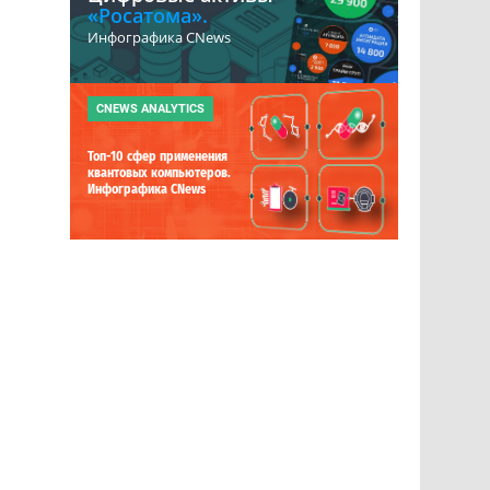
«Росатома».
Инфографика CNews
CNEWS ANALYTICS
Топ-10 сфер применения
квантовых компьютеров.
Инфографика CNews