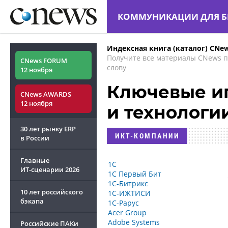
КОММУНИКАЦИИ ДЛЯ Б
Индексная книга (каталог) CNe
Получите все материалы CNews 
CNews FORUM
слову
12 ноября
Ключевые иг
CNews AWARDS
12 ноября
и технологи
30 лет рынку ERP
ИКТ-КОМПАНИИ
в России
Главные
1С
ИТ-сценарии
2026
1С Первый Бит
1С-Битрикс
10 лет российского
1С-ИЖТИСИ
бэкапа
1С-Рарус
Acer Group
Adobe Systems
Российские ПАКи