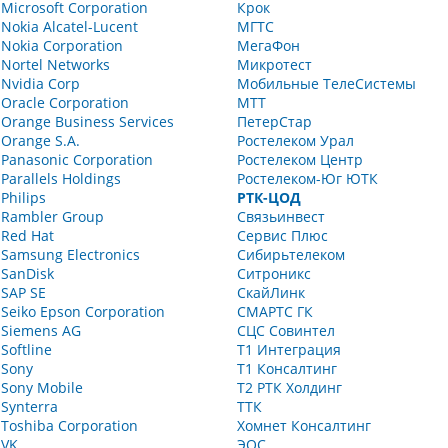
Microsoft Corporation
Крок
Nokia Alcatel-Lucent
МГТС
Nokia Corporation
МегаФон
Nortel Networks
Микротест
Nvidia Corp
Мобильные ТелеСистемы
Oracle Corporation
МТТ
Orange Business Services
ПетерСтар
Orange S.A.
Ростелеком Урал
Panasonic Corporation
Ростелеком Центр
Parallels Holdings
Ростелеком-Юг ЮТК
Philips
РТК-ЦОД
Rambler Group
Связьинвест
Red Hat
Сервис Плюс
Samsung Electronics
Сибирьтелеком
SanDisk
Ситроникс
SAP SE
СкайЛинк
Seiko Epson Corporation
СМАРТС ГК
Siemens AG
СЦС Совинтел
Softline
Т1 Интеграция
Sony
Т1 Консалтинг
Sony Mobile
Т2 РТК Холдинг
Synterra
ТТК
Toshiba Corporation
Хомнет Консалтинг
VK
ЭОС