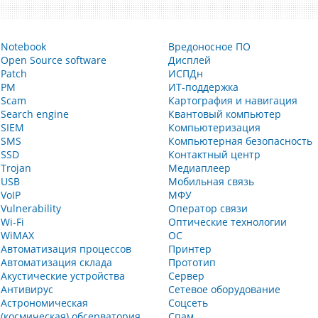
Notebook
Вредоносное ПО
Open Source software
Дисплей
Patch
ИСПДн
PM
ИТ-поддержка
Scam
Картография и навигация
Search engine
Квантовый компьютер
SIEM
Компьютеризация
SMS
Компьютерная безопасность
SSD
Контактный центр
Trojan
Медиаплеер
USB
Мобильная связь
VoIP
МФУ
Vulnerability
Оператор связи
Wi-Fi
Оптические технологии
WiMAX
ОС
Автоматизация процессов
Принтер
Автоматизация склада
Прототип
Акустические устройства
Сервер
Антивирус
Сетевое оборудование
Астрономическая
Соцсеть
(космическая) обсерватория
Спам