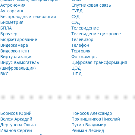
Астрономия
Спутниковая связь
Аутсорсинг
СУБД
Беспроводные технологии
СХД
Биометрия
СЭД
БПЛА
Телевидение
Браузер
Телевидение цифровое
Бюджетирование
Телевизор
Видеокамера
Телефон
Видеоконтент
Торговля
Виртуализация
Фотокамеры
Вирус-вымогатель
Цифровая трансформация
(шифровальщик)
ЦОД
ВКС
ШПД
Борисов Юрий
Поносов Александр
Волож Аркадий
Прянишников Николай
Дергунова Ольга
Путин Владимир
Иванов Сергей
Рейман Леонид