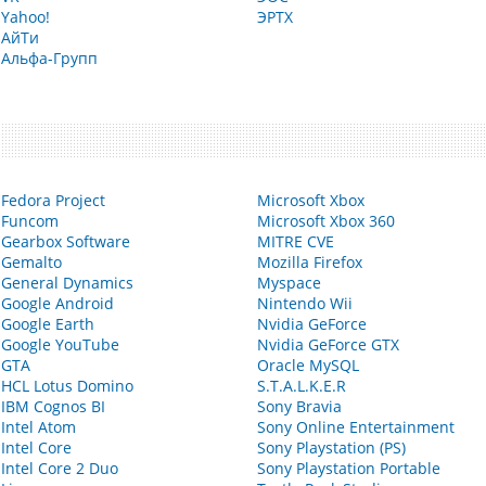
Yahoo!
ЭРТХ
АйТи
Альфа-Групп
Fedora Project
Microsoft Xbox
Funcom
Microsoft Xbox 360
Gearbox Software
MITRE CVE
Gemalto
Mozilla Firefox
General Dynamics
Myspace
Google Android
Nintendo Wii
Google Earth
Nvidia GeForce
Google YouTube
Nvidia GeForce GTX
GTA
Oracle MySQL
HCL Lotus Domino
S.T.A.L.K.E.R
IBM Cognos BI
Sony Bravia
Intel Atom
Sony Online Entertainment
Intel Core
Sony Playstation (PS)
Intel Core 2 Duo
Sony Playstation Portable