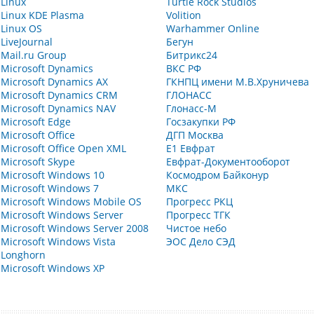
Linux
Turtle Rock Studios
Linux KDE Plasma
Volition
Linux OS
Warhammer Online
LiveJournal
Бегун
Mail.ru Group
Битрикс24
Microsoft Dynamics
ВКС РФ
Microsoft Dynamics AX
ГКНПЦ имени М.В.Хруничева
Microsoft Dynamics CRM
ГЛОНАСС
Microsoft Dynamics NAV
Глонасс-М
Microsoft Edge
Госзакупки РФ
Microsoft Office
ДГП Москва
Microsoft Office Open XML
Е1 Евфрат
Microsoft Skype
Евфрат-Документооборот
Microsoft Windows 10
Космодром Байконур
Microsoft Windows 7
МКС
Microsoft Windows Mobile OS
Прогресс РКЦ
Microsoft Windows Server
Прогресс ТГК
Microsoft Windows Server 2008
Чистое небо
Microsoft Windows Vista
ЭОС Дело СЭД
Longhorn
Microsoft Windows XP