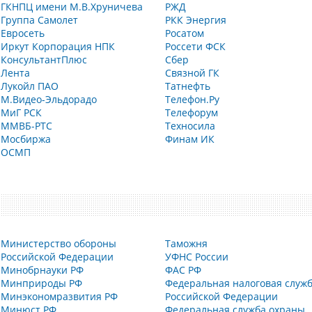
ГКНПЦ имени М.В.Хруничева
РЖД
Группа Самолет
РКК Энергия
Евросеть
Росатом
Иркут Корпорация НПК
Россети ФСК
КонсультантПлюс
Сбер
Лента
Связной ГК
Лукойл ПАО
Татнефть
М.Видео-Эльдорадо
Телефон.Ру
МиГ РСК
Телефорум
ММВБ-РТС
Техносила
Мосбиржа
Финам ИК
ОСМП
Министерство обороны
Таможня
Российской Федерации
УФНС России
Минобрнауки РФ
ФАС РФ
Минприроды РФ
Федеральная налоговая служ
Минэкономразвития РФ
Российской Федерации
Минюст РФ
Федеральная служба охраны