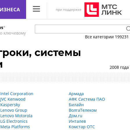
ИЗНЕСА
при поддержке
CNews
ws
*
Аналитика
по ключевому
Все категории
199231
Конференции
роки, системы
Маркет
и
Техника
2008 года
ТВ
Intel Corporation
Армада
JVC Kenwood
АФК Система ПАО
Kaspersky
Билайн
Lenovo Group
ВолгаТелеком
Lenovo Motorola
Дом.ru
LG Electronics
Инталев
Meta Platforms
Комстар ОТС