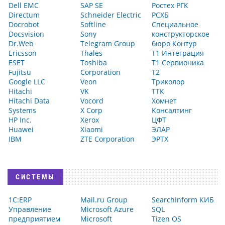
Dell EMC
SAP SE
Ростех РГК
Directum
Schneider Electric
РСХБ
Docrobot
Softline
Специальное
Docsvision
Sony
конструкторское
Dr.Web
Telegram Group
бюро Контур
Ericsson
Thales
Т1 Интеграция
ESET
Toshiba
Т1 Сервионика
Fujitsu
Corporation
Т2
Google LLC
Veon
Триколор
Hitachi
VK
ТТК
Hitachi Data
Vocord
Хомнет
Systems
X Corp
Консалтинг
HP Inc.
Xerox
ЦФТ
Huawei
Xiaomi
ЭЛАР
IBM
ZTE Corporation
ЭРТХ
СИСТЕМЫ
1С:ERP
Mail.ru Group
SearchInform КИБ
Управление
Microsoft Azure
SQL
предприятием
Microsoft
Tizen OS