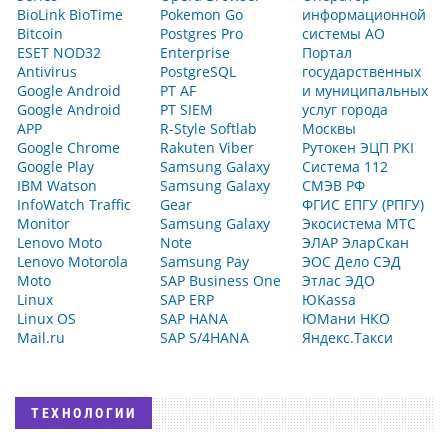
BioLink BioTime
Pokemon Go
информационной
Bitcoin
Postgres Pro
системы АО
ESET NOD32
Enterprise
Портал
Antivirus
PostgreSQL
государственных
Google Android
PT AF
и муниципальных
Google Android
PT SIEM
услуг города
APP
R-Style Softlab
Москвы
Google Chrome
Rakuten Viber
Рутокен ЭЦП PKI
Google Play
Samsung Galaxy
Система 112
IBM Watson
Samsung Galaxy
СМЭВ РФ
InfoWatch Traffic
Gear
ФГИС ЕПГУ (РПГУ)
Monitor
Samsung Galaxy
Экосистема МТС
Lenovo Moto
Note
ЭЛАР ЭларСкан
Lenovo Motorola
Samsung Pay
ЭОС Дело СЭД
Moto
SAP Business One
Этлас ЭДО
Linux
SAP ERP
ЮKassa
Linux OS
SAP HANA
ЮМани НКО
Mail.ru
SAP S/4HANA
Яндекс.Такси
ТЕХНОЛОГИИ