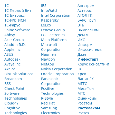
1С
IBS
Ангстрем
1С Первый Бит
InfoWatch
Астерос
1С-Битрикс
Intel Corporation
АТОЛ ГК
1С-ИЖТИСИ
Kaspersky
БАРС Груп
1С-Рарус
LeEco
ВТБ
5nine Software
Lenovo Group
ВымпелКом
Abbyy
LG Electronics
Дом.ru
Acer Group
Meta Platforms
ИКС
Aladdin R.D.
Microsoft
Информ
Apple Inc
Corporation
Инфосистемы
ASUS
Naumen
Джет
Autodesk
Navicon
Инфостарт
Avaya Inc
NetApp
Корус Консалтинг
Axelot
Nokia Corporation
ГК
BioLink Solutions
Oracle Corporation
Крок
Broadcom
Panasonic
Ланит ГК
BSS
Corporation
МГТС
Check Point
Positive
МегаФон
Software
Technologies
МТС
Technologies
R-Style
Омникомм
Cloud4Y
Red Hat
Росатом
Cognitive
Samsung
Ростелеком
Technologies
Electronics
Ростех