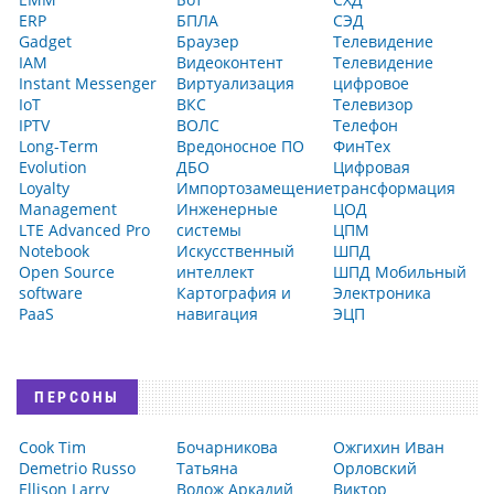
ERP
БПЛА
СЭД
Gadget
Браузер
Телевидение
IAM
Видеоконтент
Телевидение
Instant Messenger
Виртуализация
цифровое
IoT
ВКС
Телевизор
IPTV
ВОЛС
Телефон
Long-Term
Вредоносное ПО
ФинТех
Evolution
ДБО
Цифровая
Loyalty
Импортозамещение
трансформация
Management
Инженерные
ЦОД
LTE Advanced Pro
системы
ЦПМ
Notebook
Искусственный
ШПД
Open Source
интеллект
ШПД Мобильный
software
Картография и
Электроника
PaaS
навигация
ЭЦП
ПЕРСОНЫ
Cook Tim
Бочарникова
Ожгихин Иван
Demetrio Russo
Татьяна
Орловский
Ellison Larry
Волож Аркадий
Виктор