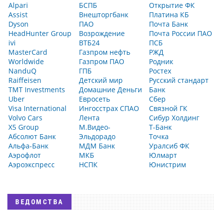
Alpari
БСПБ
Открытие ФК
Assist
Внешторгбанк
Платина КБ
Dyson
ПАО
Почта Банк
HeadHunter Group
Возрождение
Почта России ПАО
ivi
ВТБ24
ПСБ
MasterCard
Газпром нефть
РЖД
Worldwide
Газпром ПАО
Родник
NanduQ
ГПБ
Ростех
Raiffeisen
Детский мир
Русский стандарт
TMT Investments
Домашние Деньги
Банк
Uber
Евросеть
Сбер
Visa International
Ингосстрах СПАО
Связной ГК
Volvo Cars
Лента
Сибур Холдинг
X5 Group
М.Видео-
Т-Банк
Абсолют Банк
Эльдорадо
Точка
Альфа-Банк
МДМ Банк
Уралсиб ФК
Аэрофлот
МКБ
Юлмарт
Аэроэкспресс
НСПК
Юнистрим
ВЕДОМСТВА