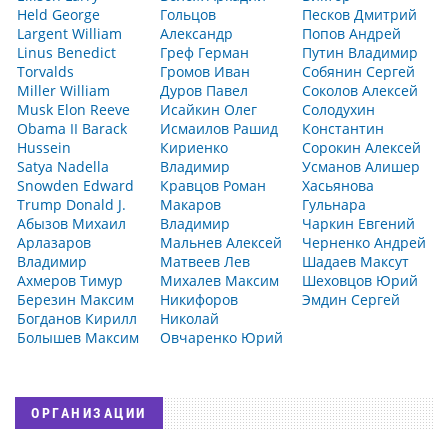
Held George
Гольцов
Песков Дмитрий
Largent William
Александр
Попов Андрей
Linus Benedict
Греф Герман
Путин Владимир
Torvalds
Громов Иван
Собянин Сергей
Miller William
Дуров Павел
Соколов Алексей
Musk Elon Reeve
Исайкин Олег
Солодухин
Obama II Barack
Исмаилов Рашид
Константин
Hussein
Кириенко
Сорокин Алексей
Satya Nadella
Владимир
Усманов Алишер
Snowden Edward
Кравцов Роман
Хасьянова
Trump Donald J.
Макаров
Гульнара
Абызов Михаил
Владимир
Чаркин Евгений
Арлазаров
Мальнев Алексей
Черненко Андрей
Владимир
Матвеев Лев
Шадаев Максут
Ахмеров Тимур
Михалев Максим
Шеховцов Юрий
Березин Максим
Никифоров
Эмдин Сергей
Богданов Кирилл
Николай
Болышев Максим
Овчаренко Юрий
ОРГАНИЗАЦИИ