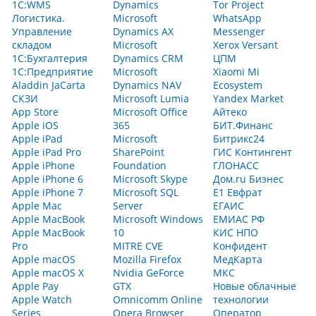
1С:WMS
Dynamics
Tor Project
Логистика.
Microsoft
WhatsApp
Управление
Dynamics AX
Messenger
складом
Microsoft
Xerox Versant
1С:Бухгалтерия
Dynamics CRM
ЦПМ
1С:Предприятие
Microsoft
Xiaomi Mi
Aladdin JaCarta
Dynamics NAV
Ecosystem
СКЗИ
Microsoft Lumia
Yandex Market
App Store
Microsoft Office
Айтеко
Apple iOS
365
БИТ.Финанс
Apple iPad
Microsoft
Битрикс24
Apple iPad Pro
SharePoint
ГИС Контингент
Apple iPhone
Foundation
ГЛОНАСС
Apple iPhone 6
Microsoft Skype
Дом.ru Бизнес
Apple iPhone 7
Microsoft SQL
Е1 Евфрат
Apple Mac
Server
ЕГАИС
Apple MacBook
Microsoft Windows
ЕМИАС РФ
Apple MacBook
10
КИС НПО
Pro
MITRE CVE
Конфидент
Apple macOS
Mozilla Firefox
МедКарта
Apple macOS X
Nvidia GeForce
МКС
Apple Pay
GTX
Новые облачные
Apple Watch
Omnicomm Online
технологии
Series
Opera Browser
Оператор