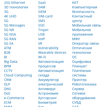
25G Ethernet
SaaS
ККТ
3D технологии
SAM
Компьютерная
3G
SIEM
безопасность
4K UHD
SIM-card
Контактный
5G
SMS
центр
5G Messages
SSD
Мобильная связь
5G NR
Trojan
Мобильное
5G NSA
USB
приложение
5G RAN
VoIP
МФУ
5G SA
VR
Оператор связи
ATM
Vulnerability
Оптические
B2B
Wearable devices
технологии
BI
Wi-Fi
ОС
Big Data
Автоматизация
Оцифровка
BPM
процессов
Планшет
CCTV
Автоматизация
Платёжные
Cloud Computing
склада
системы
CRM
Аккумулятор
Принтер
DLP
электрический
Робототехника
DNS
Антивирус
Сервер
DoS
Астрономия
Сетевое
e-Commerce
Аутсорсинг
оборудование
ECM
Биометрия
СУБД
EMM
Бот
СХД