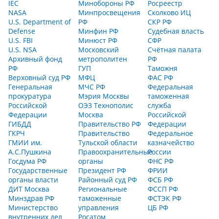
IEC
Минобороны РФ
Росреестр
NASA
Минпросвещения
Сколково ИЦ
U.S. Department of
РФ
СКР РФ
Defense
Минфин РФ
Судебная власть
U.S. FBI
Минюст РФ
СФР
U.S. NSA
Московский
Счётная палата
Архивный фонд
метрополитен
РФ
РФ
ГУП
Таможня
Верховный суд РФ
МФЦ
ФАС РФ
Генеральная
МЧС РФ
Федеральная
прокуратура
Мэрия Москвы
таможенная
Российской
ОЭЗ Технополис
служба
Федерации
Москва
Российской
ГИБДД
Правительство РФ
Федерации
ГКРЧ
Правительство
Федеральное
ГМИИ им.
Тульской области
казначейство
А.С.Пушкина
Правоохранительные
России
Госдума РФ
органы
ФНС РФ
Государственные
Президент РФ
ФРИИ
органы власти
Районный суд РФ
ФСБ РФ
ДИТ Москва
Региональные
ФССП РФ
Минздрав РФ
таможенные
ФСТЭК РФ
Министерство
управления
ЦБ РФ
внутренних дел
Росатом